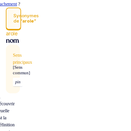
nachement
?
Synonymes
de
“arole“
arole
nom
Sens
principaux
[Sens
commun]
pin
À
écouvrir
uelle
st la
éfinition