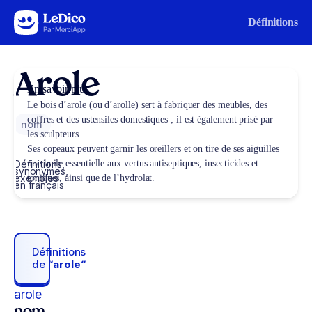
Aller au contenu
Définitions
Arole
En savoir plus
Le bois d’arole (ou d’arolle) sert à fabriquer des meubles, des
coffres et des ustensiles domestiques ; il est également prisé par
nom
les sculpteurs.
Ses copeaux peuvent garnir les oreillers et on tire de ses aiguilles
Définitions,
une huile essentielle aux vertus antiseptiques, insecticides et
synonymes,
exemples
toniques, ainsi que de l’hydrolat.
en français
Définitions
de
“arole“
arole