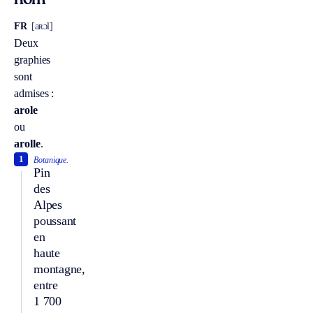
nom
FR
[aʀɔl]
Deux
graphies
sont
admises :
arole
ou
arolle
.
1
Botanique.
Pin
des
Alpes
poussant
en
haute
montagne,
entre
1 700