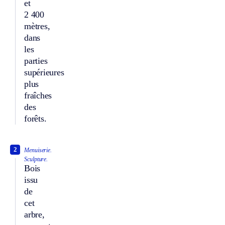
et
2 400
mètres,
dans
les
parties
supérieures
plus
fraîches
des
forêts.
2
Menuiserie.
Sculpture.
Bois
issu
de
cet
arbre,