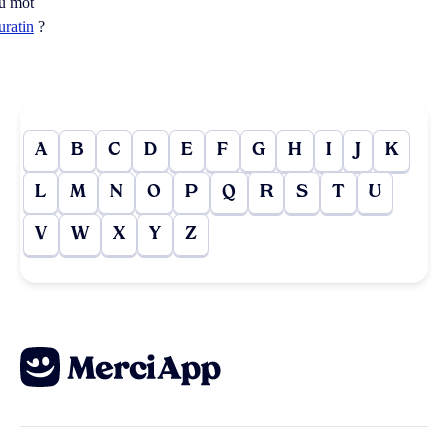
u mot
uratin
?
A
B
C
D
E
F
G
H
I
J
K
L
M
N
O
P
Q
R
S
T
U
V
W
X
Y
Z