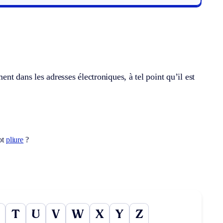
t dans les adresses électroniques, à tel point qu’il est
ot
pliure
?
T
U
V
W
X
Y
Z