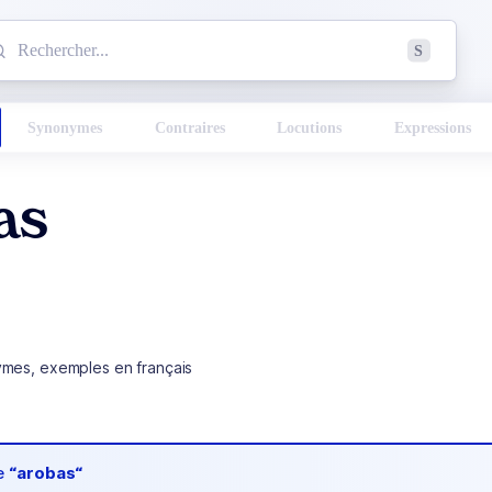
mmencez à chercher un mot dans le dictionnaire :
S
esults found.
Synonymes
Contraires
Locutions
Expressions
as
ymes, exemples en français
de
“arobas“