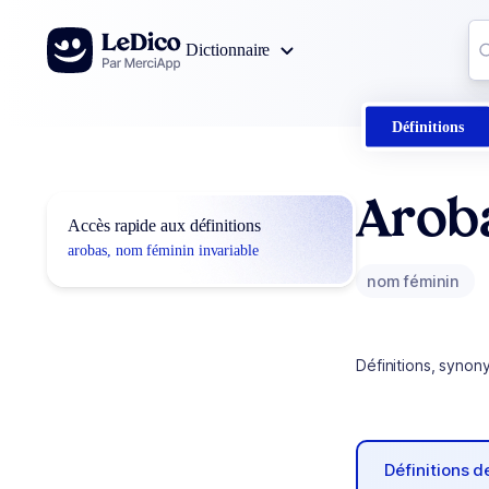
Aller au contenu
Co
Dictionnaire
0
r
Définitions
Arob
Accès rapide aux définitions
arobas, nom féminin invariable
nom féminin
Définitions, synon
Définitions 