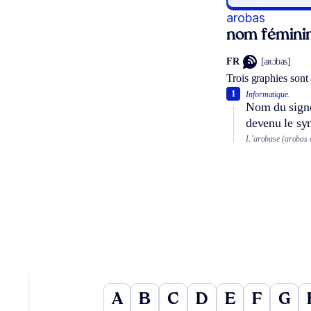
arobas
nom féminin
FR
[aʀɔbas]
Trois graphies sont
1
Informatique.
Nom du signe 
devenu le sym
L’arobase (arobas 
A
B
C
D
E
F
G