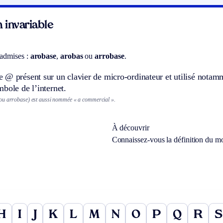
 invariable
 admises :
arobase
,
arobas
ou
arrobase
.
@ présent sur un clavier de micro-ordinateur et utilisé notammen
bole de l’internet.
ou arrobase) est aussi nommée « a commercial ».
À découvrir
Connaissez-vous la définition du m
H
I
J
K
L
M
N
O
P
Q
R
S