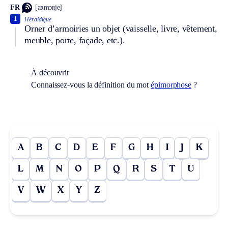
FR
[aʀmɔʀje]
1
Héraldique.
Orner d’armoiries un objet (vaisselle, livre, vêtement,
meuble, porte, façade, etc.).
À découvrir
Connaissez-vous la définition du mot
épimorphose
?
A
B
C
D
E
F
G
H
I
J
K
L
M
N
O
P
Q
R
S
T
U
V
W
X
Y
Z