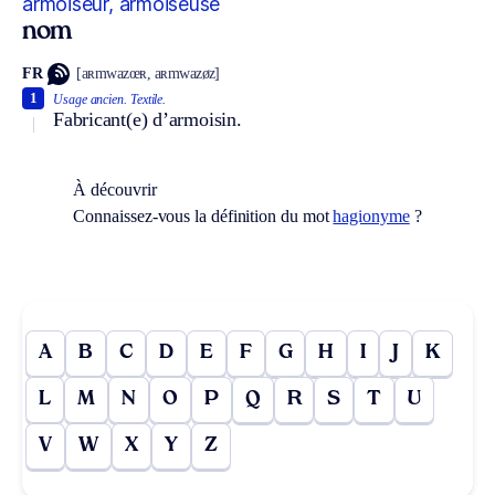
armoiseur, armoiseuse
nom
FR
[aʀmwazœʀ, aʀmwazøz]
1
Usage ancien.
Textile.
Fabricant(e) d’armoisin.
À découvrir
Connaissez-vous la définition du mot
hagionyme
?
A
B
C
D
E
F
G
H
I
J
K
L
M
N
O
P
Q
R
S
T
U
V
W
X
Y
Z