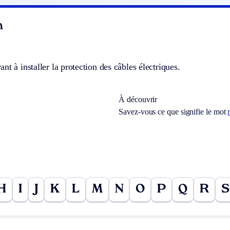
n
nt à installer la protection des câbles électriques.
À découvrir
Savez-vous ce que signifie le mot
H
I
J
K
L
M
N
O
P
Q
R
S