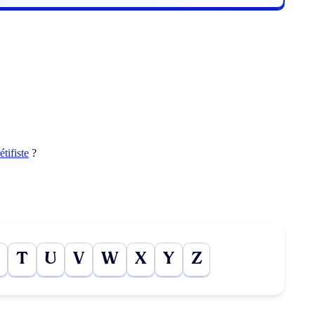
rétifiste
?
T
U
V
W
X
Y
Z