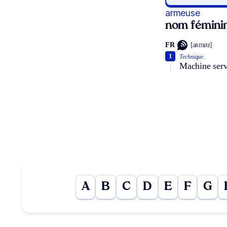
armeuse
nom fémini
FR
[aʀmøz]
1
Technique.
Machine serva
A
B
C
D
E
F
G