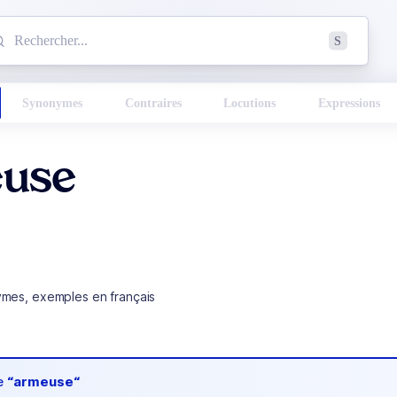
mmencez à chercher un mot dans le dictionnaire :
S
esults found.
Synonymes
Contraires
Locutions
Expressions
use
ymes, exemples en français
de
“armeuse“