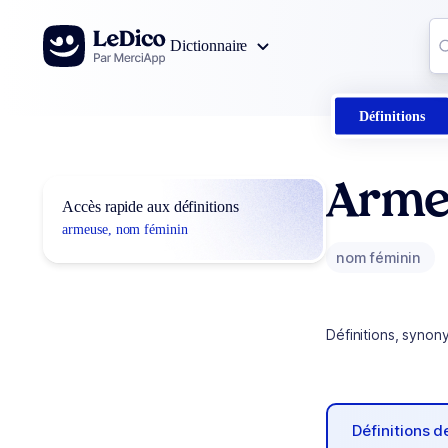
Aller au contenu
Co
Dictionnaire
0
r
Définitions
Arme
Accès rapide aux définitions
armeuse, nom féminin
nom féminin
Définitions, synon
Définitions 