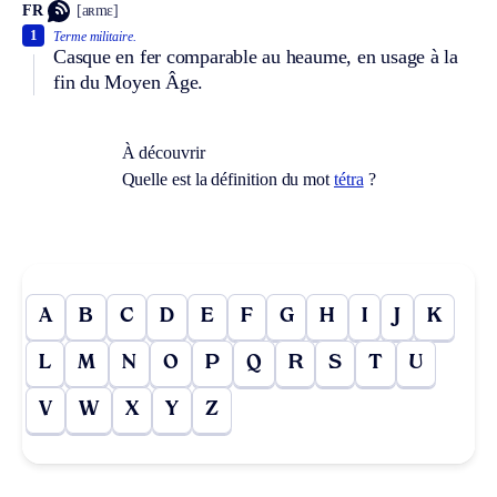
FR
[aʀmɛ]
1
Terme militaire.
Casque en fer comparable au heaume, en usage à la
fin du Moyen Âge.
À découvrir
Quelle est la définition du mot
tétra
?
A
B
C
D
E
F
G
H
I
J
K
L
M
N
O
P
Q
R
S
T
U
V
W
X
Y
Z