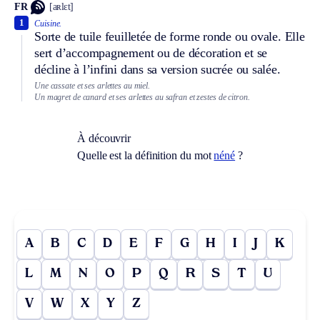
FR
[aʀlɛt]
1
Cuisine.
Sorte de tuile feuilletée de forme ronde ou ovale. Elle
sert d’accompagnement ou de décoration et se
décline à l’infini dans sa version sucrée ou salée.
Une cassate et ses arlettes au miel.
Un magret de canard et ses arlettes au safran et zestes de citron.
À découvrir
Quelle est la définition du mot
néné
?
A
B
C
D
E
F
G
H
I
J
K
L
M
N
O
P
Q
R
S
T
U
V
W
X
Y
Z