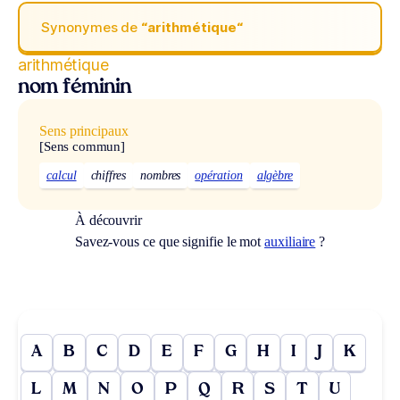
Synonymes de
“arithmétique“
arithmétique
nom féminin
Sens principaux
[Sens commun]
calcul
chiffres
nombres
opération
algèbre
À découvrir
Savez-vous ce que signifie le mot
auxiliaire
?
A
B
C
D
E
F
G
H
I
J
K
L
M
N
O
P
Q
R
S
T
U