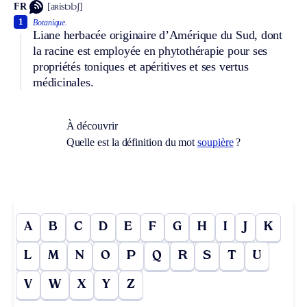
FR
[aʀistɔlɔʃ]
1
Botanique.
Liane herbacée originaire d’Amérique du Sud, dont
la racine est employée en phytothérapie pour ses
propriétés toniques et apéritives et ses vertus
médicinales.
À découvrir
Quelle est la définition du mot
soupière
?
A
B
C
D
E
F
G
H
I
J
K
L
M
N
O
P
Q
R
S
T
U
V
W
X
Y
Z