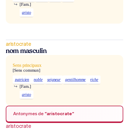
↪
[Fam.]
aristo
aristocrate
nom masculin
Sens principaux
[Sens commun]
patricien
noble
seigneur
gentilhomme
riche
↪
[Fam.]
aristo
Antonymes de
“aristocrate“
aristocrate