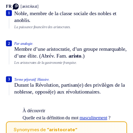
FR
[aʀistɔkʀat]
Noble, membre de la classe sociale des nobles et
1
anoblis.
La puissance financière des aristocrates.
2
Par analogie.
Membre d’une aristocratie, d’un groupe remarquable,
d’une élite. (
Abrév.
Fam.
aristo
.)
Les aristocrates de la gastronomie française.
3
Terme péjoratif.
Histoire.
Durant la Révolution, partisan(e) des privilèges de la
noblesse, opposé(e) aux révolutionnaires.
À découvrir
Quelle est la définition du mot
masculinement
?
Synonymes de
“aristocrate“