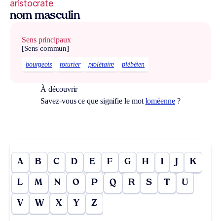
aristocrate
nom masculin
Sens principaux
[Sens commun]
bourgeois
roturier
prolétaire
plébéien
À découvrir
Savez-vous ce que signifie le mot
loméenne
?
A
B
C
D
E
F
G
H
I
J
K
L
M
N
O
P
Q
R
S
T
U
V
W
X
Y
Z