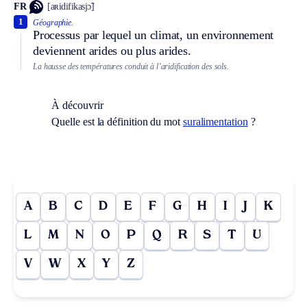
FR
[aʀidifikasjɔ̃]
1
Géographie.
Processus par lequel un climat, un environnement
deviennent arides ou plus arides.
La hausse des températures conduit à l’aridification des sols.
À découvrir
Quelle est la définition du mot
suralimentation
?
A
B
C
D
E
F
G
H
I
J
K
L
M
N
O
P
Q
R
S
T
U
V
W
X
Y
Z