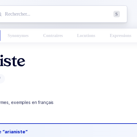
mmencez à chercher un mot dans le dictionnaire :
S
esults found.
Synonymes
Contraires
Locutions
Expressions
iste
f
ymes, exemples en français
de
“arianiste“