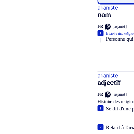
arianiste
nom
FR
[aʀjanist]
1
Histoire des religio
Personne qui 
arianiste
adjectif
FR
[aʀjanist]
Histoire des religio
Se dit d'une 
1
Relatif à l'ar
2