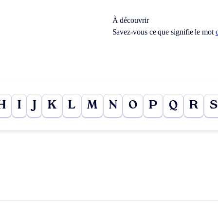
À découvrir
Savez-vous ce que signifie le mot
H
I
J
K
L
M
N
O
P
Q
R
S