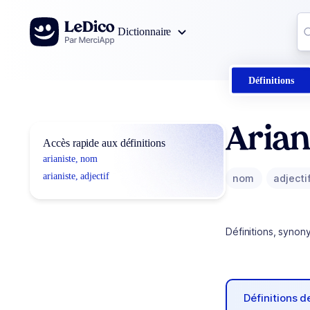
Aller au contenu
Co
Dictionnaire
0
r
Définitions
Arian
Accès rapide aux définitions
arianiste, nom
arianiste, adjectif
nom
adjecti
Définitions, synon
Définitions 