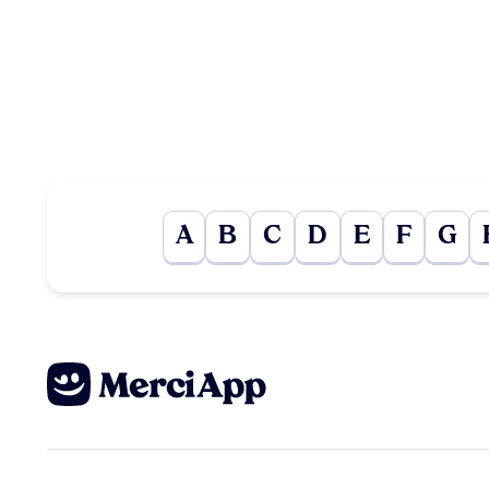
A
B
C
D
E
F
G