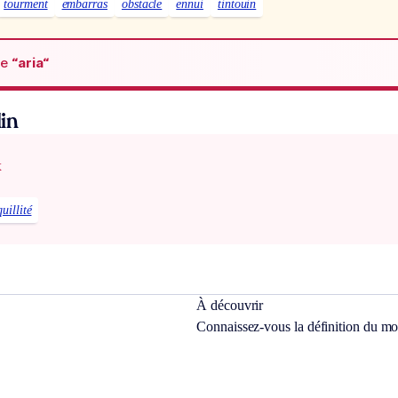
tourment
embarras
obstacle
ennui
tintouin
de
“aria“
in
x
uillité
À découvrir
Connaissez-vous la définition du m