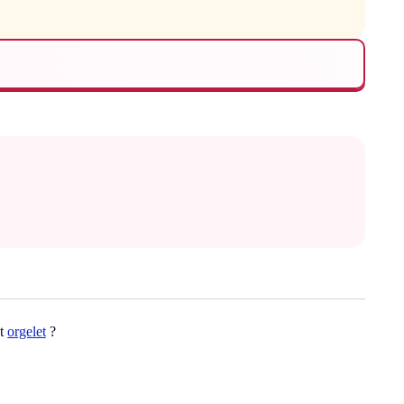
ot
orgelet
?