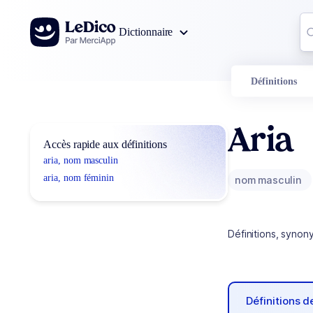
Aller au contenu
Co
Dictionnaire
0
r
Définitions
Aria
Accès rapide aux définitions
aria, nom masculin
aria, nom féminin
nom masculin
Définitions, synon
Définitions 