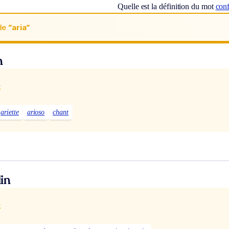
Quelle est la définition du mot
con
de
“aria“
n
x
ariette
arioso
chant
in
x