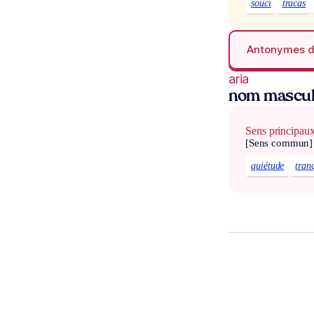
souci
tracas
Antonymes 
aria
nom mascul
Sens principau
[Sens commun]
quiétude
tranq