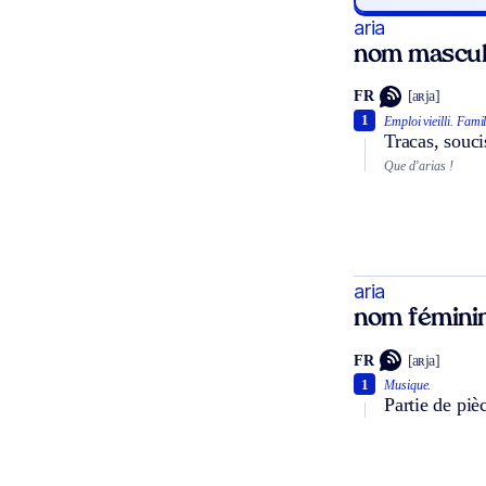
aria
nom mascul
FR
[aʀja]
1
Emploi vieilli.
Famil
Tracas, souci
Que d’arias !
aria
nom fémini
FR
[aʀja]
1
Musique.
Partie de piè