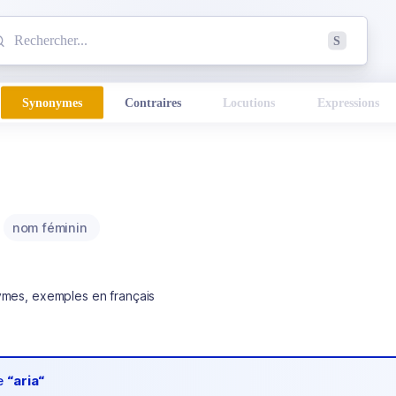
mmencez à chercher un mot dans le dictionnaire :
S
esults found.
Synonymes
Contraires
Locutions
Expressions
nom féminin
ymes, exemples en français
de
“aria“