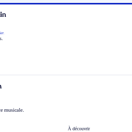
in
ier.
s.
n
ce musicale.
À découvrir