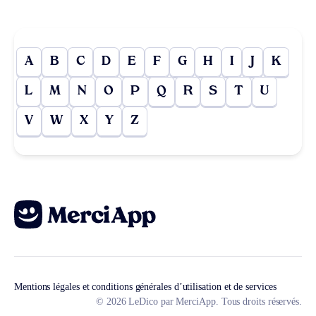
A
B
C
D
E
F
G
H
I
J
K
L
M
N
O
P
Q
R
S
T
U
V
W
X
Y
Z
Mentions légales et conditions générales d’utilisation et de services
© 2026 LeDico par MerciApp. Tous droits réservés.