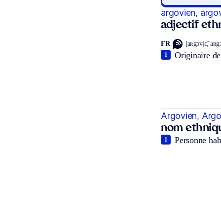
argovien, argo
adjectif et
FR
[aʀgɔvjɛ̃, aʀg
Originaire de
1
Argovien, Arg
nom ethniq
Personne habi
1