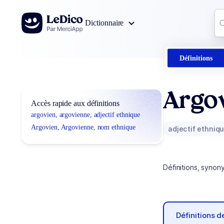
Aller au contenu
Co
Dictionnaire
0
r
Définitions
Argov
Accès rapide aux définitions
argovien, argovienne, adjectif ethnique
Argovien, Argovienne, nom ethnique
adjectif ethniq
Définitions, synon
Définitions 