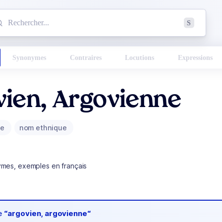
mmencez à chercher un mot dans le dictionnaire :
S
esults found.
Synonymes
Contraires
Locutions
Expressions
ien, Argovienne
ue
nom ethnique
ymes, exemples en français
de
“argovien, argovienne“