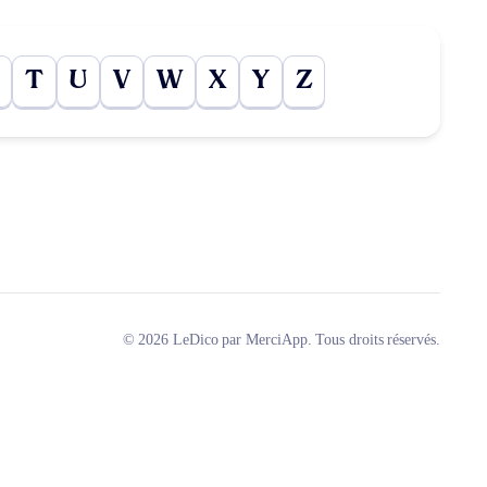
T
U
V
W
X
Y
Z
© 2026 LeDico par MerciApp. Tous droits réservés.