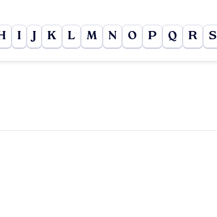
H
I
J
K
L
M
N
O
P
Q
R
S