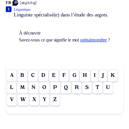
FR
[aʀgɔtɔlɔg]
1
Linguistique.
Linguiste spécialisé(e) dans l’étude des argots.
À découvrir
Savez-vous ce que signifie le mot
ophtalmomètre
?
A
B
C
D
E
F
G
H
I
J
K
L
M
N
O
P
Q
R
S
T
U
V
W
X
Y
Z