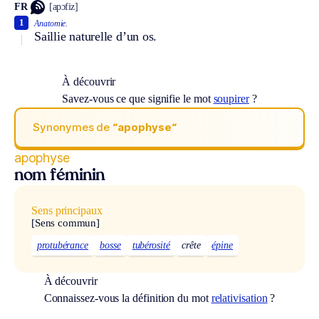
FR
[apɔfiz]
1
Anatomie.
Saillie naturelle d’un os.
À découvrir
Savez-vous ce que signifie le mot
soupirer
?
Synonymes de
“apophyse“
apophyse
nom féminin
Sens principaux
[Sens commun]
protubérance
bosse
tubérosité
crête
épine
À découvrir
Connaissez-vous la définition du mot
relativisation
?