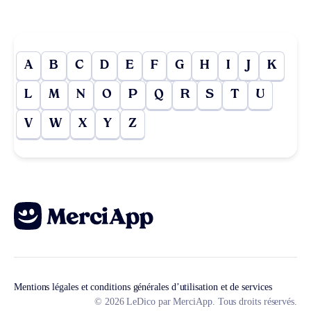
A
B
C
D
E
F
G
H
I
J
K
L
M
N
O
P
Q
R
S
T
U
V
W
X
Y
Z
Mentions légales et conditions générales d’utilisation et de services
© 2026 LeDico par MerciApp. Tous droits réservés.