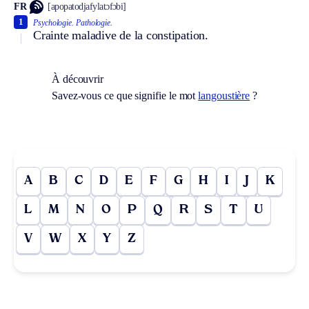
FR
[apopatodjafylatɔfɔbi]
1
Psychologie.
Pathologie.
Crainte maladive de la constipation.
À découvrir
Savez-vous ce que signifie le mot
langoustière
?
A
B
C
D
E
F
G
H
I
J
K
L
M
N
O
P
Q
R
S
T
U
V
W
X
Y
Z