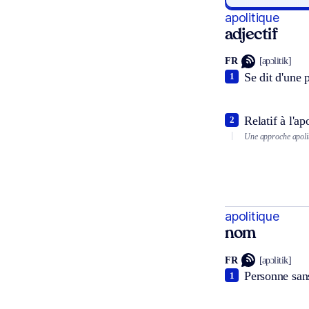
apolitique
adjectif
FR
[apɔlitik]
Se dit d'une 
1
Relatif à l'ap
2
Une approche apoli
apolitique
nom
FR
[apɔlitik]
Personne sans
1