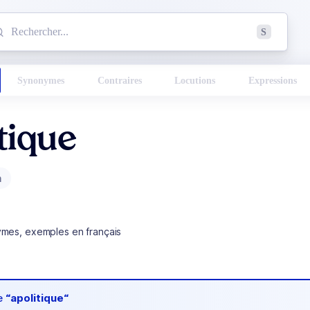
mmencez à chercher un mot dans le dictionnaire :
S
esults found.
Synonymes
Contraires
Locutions
Expressions
tique
m
ymes, exemples en français
de
“apolitique“