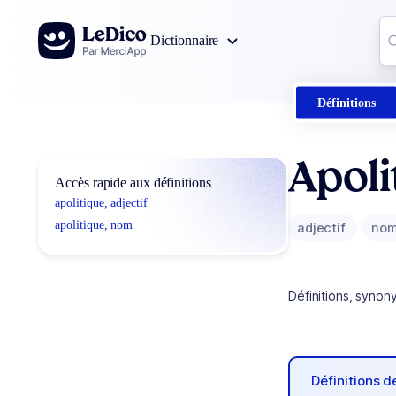
Aller au contenu
Co
Dictionnaire
0
r
Définitions
Apoli
Accès rapide aux définitions
apolitique, adjectif
apolitique, nom
adjectif
no
Définitions, synon
Définitions 