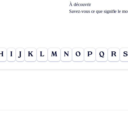
À découvrir
Savez-vous ce que signifie le m
H
I
J
K
L
M
N
O
P
Q
R
S