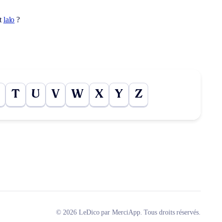
ot
lalo
?
T
U
V
W
X
Y
Z
© 2026 LeDico par MerciApp. Tous droits réservés.