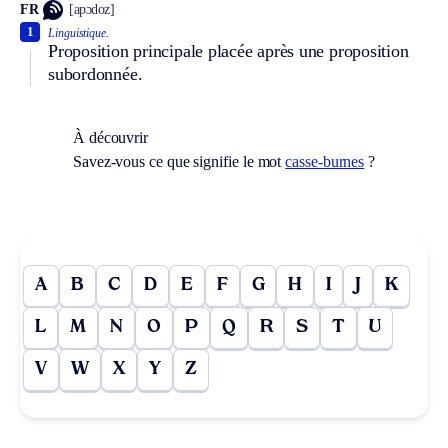
FR
[apɔdoz]
1
Linguistique.
Proposition principale placée après une proposition
subordonnée.
À découvrir
Savez-vous ce que signifie le mot
casse-burnes
?
A
B
C
D
E
F
G
H
I
J
K
L
M
N
O
P
Q
R
S
T
U
V
W
X
Y
Z