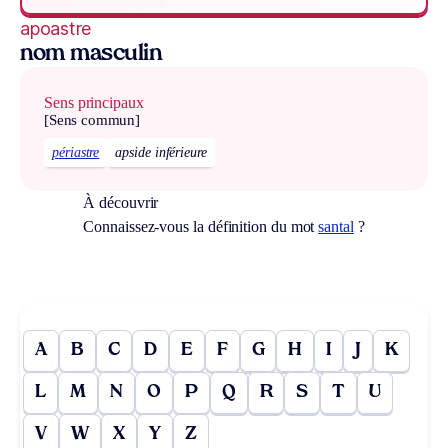
apoastre
nom masculin
Sens principaux
[Sens commun]
périastre
apside inférieure
À découvrir
Connaissez-vous la définition du mot
santal
?
A
B
C
D
E
F
G
H
I
J
K
L
M
N
O
P
Q
R
S
T
U
V
W
X
Y
Z