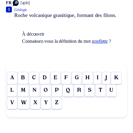
FR
[aplit]
1
Géologie.
Roche volcanique granitique, formant des filons.
À découvrir
Connaissez-vous la définition du mot
gonflette
?
A
B
C
D
E
F
G
H
I
J
K
L
M
N
O
P
Q
R
S
T
U
V
W
X
Y
Z