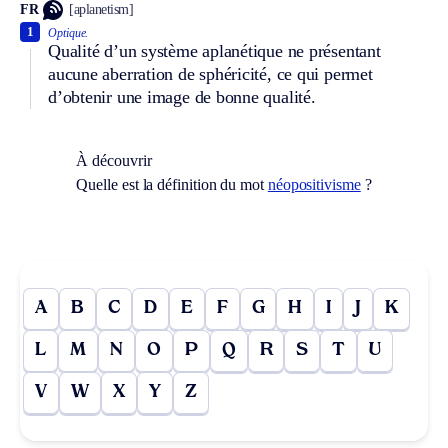
FR
[aplanetism]
1
Optique.
Qualité d’un système aplanétique ne présentant
aucune aberration de sphéricité, ce qui permet
d’obtenir une image de bonne qualité.
À découvrir
Quelle est la définition du mot
néopositivisme
?
A
B
C
D
E
F
G
H
I
J
K
L
M
N
O
P
Q
R
S
T
U
V
W
X
Y
Z