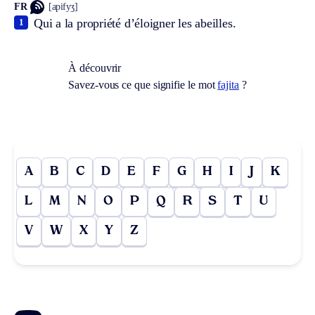
FR
[apifyʒ]
Qui a la propriété d’éloigner les abeilles.
1
À découvrir
Savez-vous ce que signifie le mot
fajita
?
A
B
C
D
E
F
G
H
I
J
K
L
M
N
O
P
Q
R
S
T
U
V
W
X
Y
Z