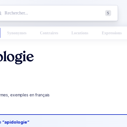
mmencez à chercher un mot dans le dictionnaire :
S
esults found.
Synonymes
Contraires
Locutions
Expressions
logie
ymes, exemples en français
de
“apidologie“