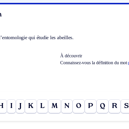
n
entomologie qui étudie les abeilles.
À découvrir
Connaissez-vous la définition du mot
H
I
J
K
L
M
N
O
P
Q
R
S