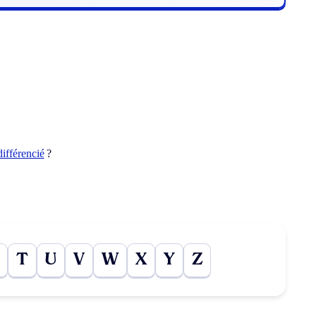
différencié
?
T
U
V
W
X
Y
Z