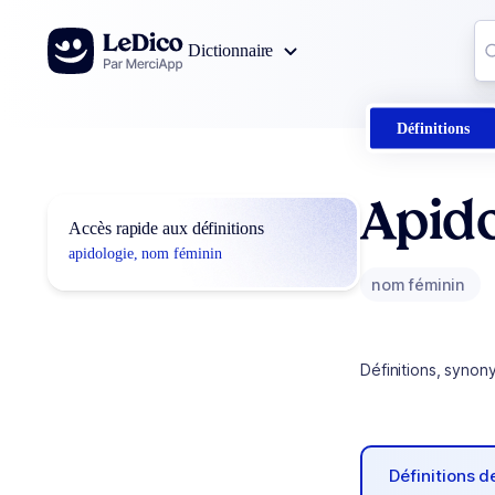
Aller au contenu
Co
Dictionnaire
0
r
Définitions
Apido
Accès rapide aux définitions
apidologie, nom féminin
nom féminin
Définitions, synon
Définitions 