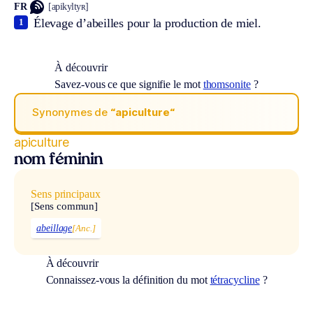
FR
[apikyltyʀ]
Élevage d’abeilles pour la production de miel.
1
À découvrir
Savez-vous ce que signifie le mot
thomsonite
?
Synonymes de
“apiculture“
apiculture
nom féminin
Sens principaux
[Sens commun]
abeillage
[Anc.]
À découvrir
Connaissez-vous la définition du mot
tétracycline
?