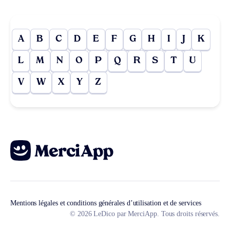
A
B
C
D
E
F
G
H
I
J
K
L
M
N
O
P
Q
R
S
T
U
V
W
X
Y
Z
Mentions légales et conditions générales d’utilisation et de services
© 2026 LeDico par MerciApp. Tous droits réservés.