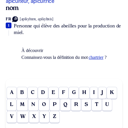
apiculteur, apicultrice
nom
FR
[apikyltœʀ, apikyltʀis]
Personne qui élève des abeilles pour la production de
1
miel.
À découvrir
Connaissez-vous la définition du mot
chartrier
?
A
B
C
D
E
F
G
H
I
J
K
L
M
N
O
P
Q
R
S
T
U
V
W
X
Y
Z