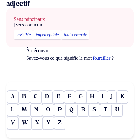
adjectif
Sens principaux
[Sens commun]
invisible
imperceptible
indiscernable
À découvrir
Savez-vous ce que signifie le mot
fourailler
?
A
B
C
D
E
F
G
H
I
J
K
L
M
N
O
P
Q
R
S
T
U
V
W
X
Y
Z