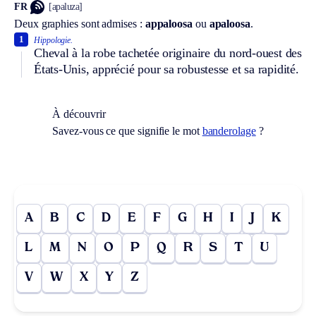
FR
[apaluza]
Deux graphies sont admises :
appaloosa
ou
apaloosa
.
1
Hippologie.
Cheval à la robe tachetée originaire du nord-ouest des
États-Unis, apprécié pour sa robustesse et sa rapidité.
À découvrir
Savez-vous ce que signifie le mot
banderolage
?
A
B
C
D
E
F
G
H
I
J
K
L
M
N
O
P
Q
R
S
T
U
V
W
X
Y
Z