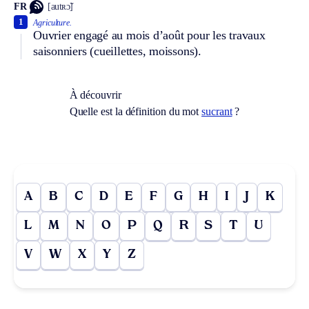
FR
[autʀɔ̃]
1
Agriculture.
Ouvrier engagé au mois d’août pour les travaux
saisonniers (cueillettes, moissons).
À découvrir
Quelle est la définition du mot
sucrant
?
A
B
C
D
E
F
G
H
I
J
K
L
M
N
O
P
Q
R
S
T
U
V
W
X
Y
Z