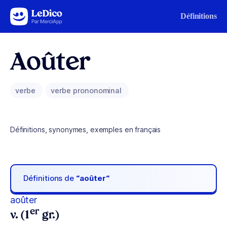
Aller au contenu
Définitions
Aoûter
verbe
verbe prononominal
Définitions, synonymes, exemples en français
Définitions de
“aoûter“
aoûter
er
v. (1
gr.)