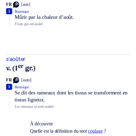
FR
[aute]
1
Botanique.
Mûrir par la chaleur d’août.
Fruits qui ont aoûté.
s’aoûter
er
v. (1
gr.)
FR
[saute]
1
Botanique.
Se dit des rameaux dont les tissus se transforment en
tissus ligneux.
Les rameaux se sont aoûtés.
À découvrir
Quelle est la définition du mot
coulage
?