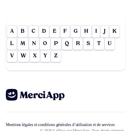
A
B
C
D
E
F
G
H
I
J
K
L
M
N
O
P
Q
R
S
T
U
V
W
X
Y
Z
Mentions légales et conditions générales d’utilisation et de services
© 2026 LeDico par MerciApp. Tous droits réservés.