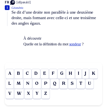
FR
[ɑ̃tipaʀalɛl]
1
Géométrie.
Se dit d’une droite non parallèle à une deuxième
droite, mais formant avec celle-ci et une troisième
des angles égaux.
À découvrir
Quelle est la définition du mot
sondeur
?
A
B
C
D
E
F
G
H
I
J
K
L
M
N
O
P
Q
R
S
T
U
V
W
X
Y
Z