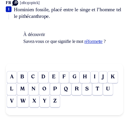
FR
[ɑ̃tʀɔpɔpitɛk]
Hominien fossile, placé entre le singe et l’homme tel
1
le pithécanthrope.
À découvrir
Savez-vous ce que signifie le mot
réformette
?
A
B
C
D
E
F
G
H
I
J
K
L
M
N
O
P
Q
R
S
T
U
V
W
X
Y
Z