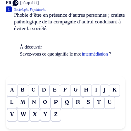
FR
[ɑ̃tʀɔpɔfɔbi]
1
Sociologie.
Psychiatrie.
Phobie d’être en présence d’autres personnes ; crainte
pathologique de la compagnie d’autrui conduisant à
éviter la société.
À découvrir
Savez-vous ce que signifie le mot
intermédiation
?
A
B
C
D
E
F
G
H
I
J
K
L
M
N
O
P
Q
R
S
T
U
V
W
X
Y
Z