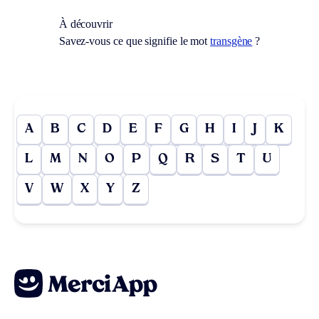
À découvrir
Savez-vous ce que signifie le mot
transgène
?
A
B
C
D
E
F
G
H
I
J
K
L
M
N
O
P
Q
R
S
T
U
V
W
X
Y
Z