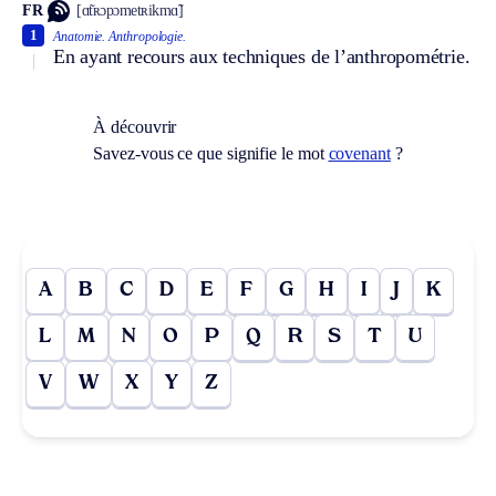
FR
[ɑ̃tʀɔpɔmetʀikmɑ̃]
1
Anatomie.
Anthropologie.
En ayant recours aux techniques de l’anthropométrie.
À découvrir
Savez-vous ce que signifie le mot
covenant
?
A
B
C
D
E
F
G
H
I
J
K
L
M
N
O
P
Q
R
S
T
U
V
W
X
Y
Z