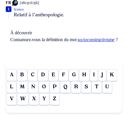
FR
[ɑ̃tʀɔpɔlɔʒik]
1
Science.
Relatif à l’anthropologie.
À découvrir
Connaissez-vous la définition du mot
socioconstructivisme
?
A
B
C
D
E
F
G
H
I
J
K
L
M
N
O
P
Q
R
S
T
U
V
W
X
Y
Z