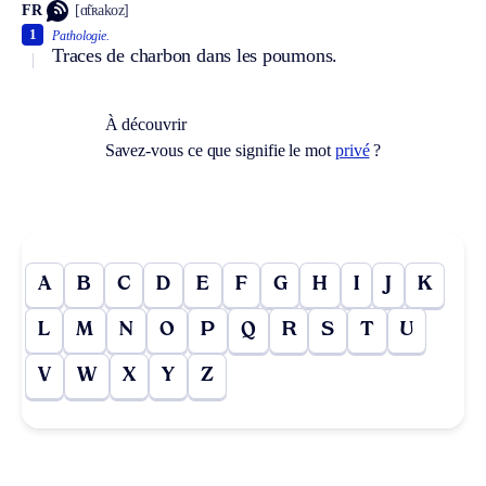
FR
[ɑ̃tʀakoz]
1
Pathologie.
Traces de charbon dans les poumons.
À découvrir
Savez-vous ce que signifie le mot
privé
?
A
B
C
D
E
F
G
H
I
J
K
L
M
N
O
P
Q
R
S
T
U
V
W
X
Y
Z