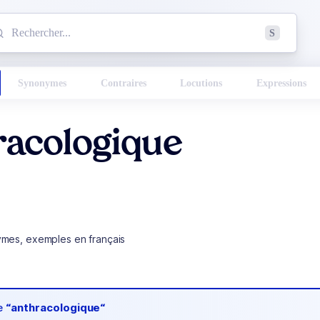
mmencez à chercher un mot dans le dictionnaire :
S
esults found.
Synonymes
Contraires
Locutions
Expressions
racologique
ymes, exemples en français
de
“anthracologique“