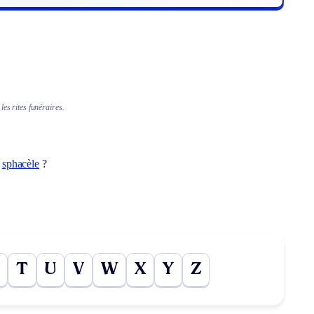
les rites funéraires.
t
sphacèle
?
T
U
V
W
X
Y
Z