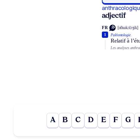
anthracologiq
adjectif
FR
[ɑ̃tʀakɔlɔʒik]
1
Paléontologie.
Relatif à l’é
Les analyses anthrac
A
B
C
D
E
F
G