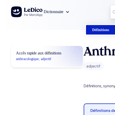
Aller au contenu
Co
Dictionnaire
0
r
Définitions
Anth
Accès rapide aux définitions
anthracologique, adjectif
adjectif
Définitions, synon
Définitions 