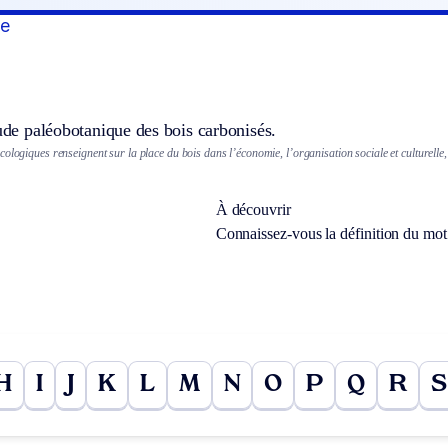
ue
tude paléobotanique des bois carbonisés.
ologiques renseignent sur la place du bois dans l’économie, l’organisation sociale et culturelle, 
À découvrir
Connaissez-vous la définition du mo
H
I
J
K
L
M
N
O
P
Q
R
S