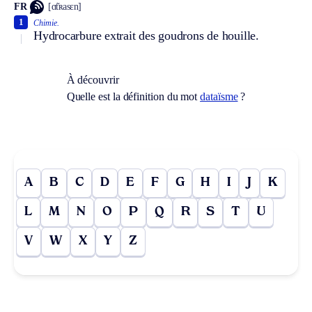
FR
[ɑ̃tʀasɛn]
1
Chimie.
Hydrocarbure extrait des goudrons de houille.
À découvrir
Quelle est la définition du mot
dataïsme
?
A
B
C
D
E
F
G
H
I
J
K
L
M
N
O
P
Q
R
S
T
U
V
W
X
Y
Z