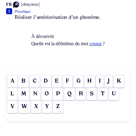
FR
[ɑ̃teʀjɔʀize]
1
Phonétique.
Réaliser l’antériorisation d’un phonème.
À découvrir
Quelle est la définition du mot
cossus
?
A
B
C
D
E
F
G
H
I
J
K
L
M
N
O
P
Q
R
S
T
U
V
W
X
Y
Z