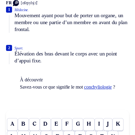
FR
[ɑ̃tepylsjɔ̃]
1
Médecine.
Mouvement ayant pour but de porter un organe, un
membre ou une partie d’un membre en avant du plan
frontal.
2
Sport.
Élévation des bras devant le corps avec un point
d’appui fixe.
À découvrir
Savez-vous ce que signifie le mot
conchyliologie
?
A
B
C
D
E
F
G
H
I
J
K