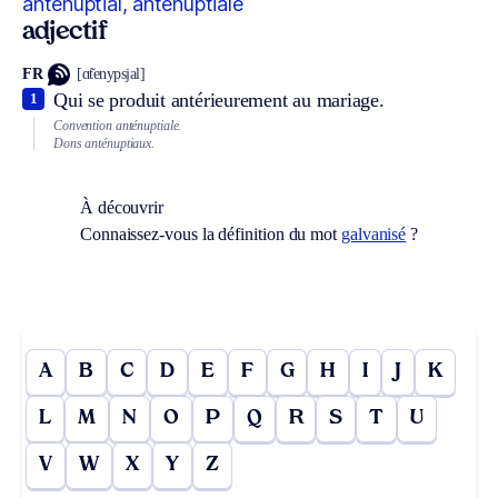
anténuptial, anténuptiale
adjectif
FR
[ɑ̃tenypsjal]
Qui se produit antérieurement au mariage.
1
Convention anténuptiale.
Dons anténuptiaux.
À découvrir
Connaissez-vous la définition du mot
galvanisé
?
A
B
C
D
E
F
G
H
I
J
K
L
M
N
O
P
Q
R
S
T
U
V
W
X
Y
Z