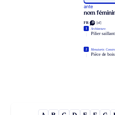
ante
nom fémini
FR
[ɑ̃t]
1
Architecture.
Pilier saillan
2
Menuiserie.
Constru
Pièce de bois