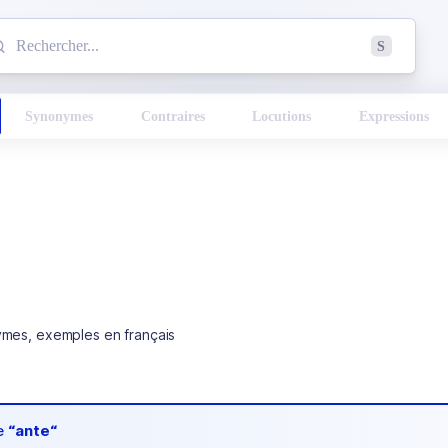
mmencez à chercher un mot dans le dictionnaire :
S
esults found.
Synonymes
Contraires
Locutions
Expressions
ymes, exemples en français
de
“ante“