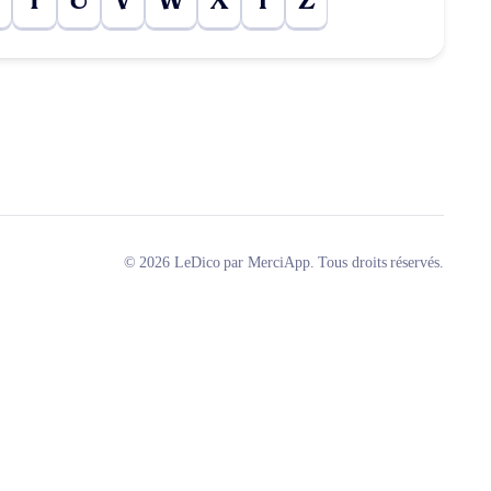
T
U
V
W
X
Y
Z
© 2026 LeDico par MerciApp. Tous droits réservés.