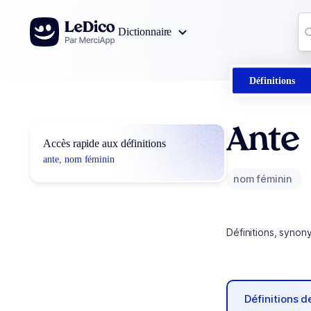
Aller au contenu
Co
Dictionnaire
0
r
Définitions
Ante
Accès rapide aux définitions
ante, nom féminin
nom féminin
Définitions, synon
Définitions 