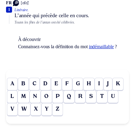
FR
[ɑ̃tɑ̃]
1
Littéraire.
L’année qui précède celle en cours.
Toutes les fêtes de l’antan ont été célébrées.
À découvrir
Connaissez-vous la définition du mot
indémaillable
?
A
B
C
D
E
F
G
H
I
J
K
L
M
N
O
P
Q
R
S
T
U
V
W
X
Y
Z