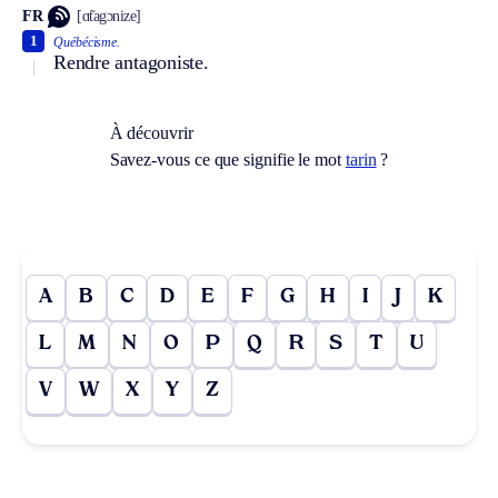
FR
[ɑ̃tagɔnize]
1
Québécisme.
Rendre antagoniste.
À découvrir
Savez-vous ce que signifie le mot
tarin
?
A
B
C
D
E
F
G
H
I
J
K
L
M
N
O
P
Q
R
S
T
U
V
W
X
Y
Z