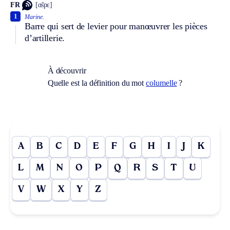
FR
[ɑ̃spɛ]
1
Marine.
Barre qui sert de levier pour manœuvrer les pièces
d’artillerie.
À découvrir
Quelle est la définition du mot
columelle
?
A
B
C
D
E
F
G
H
I
J
K
L
M
N
O
P
Q
R
S
T
U
V
W
X
Y
Z