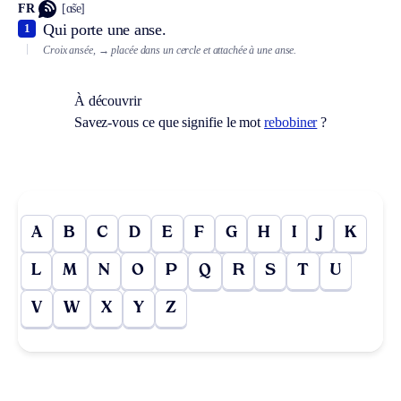
FR
[ɑ̃se]
Qui porte une anse.
1
Croix ansée,
→ placée dans un cercle et attachée à une anse.
À découvrir
Savez-vous ce que signifie le mot
rebobiner
?
A
B
C
D
E
F
G
H
I
J
K
L
M
N
O
P
Q
R
S
T
U
V
W
X
Y
Z