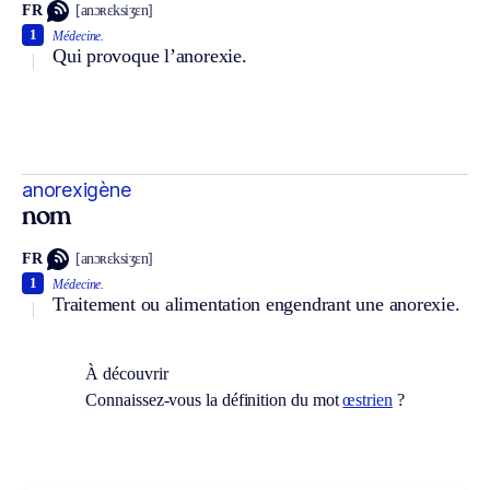
FR
[anɔʀɛksiʒɛn]
1
Médecine.
Qui provoque l’anorexie.
anorexigène
nom
FR
[anɔʀɛksiʒɛn]
1
Médecine.
Traitement ou alimentation engendrant une anorexie.
À découvrir
Connaissez-vous la définition du mot
œstrien
?