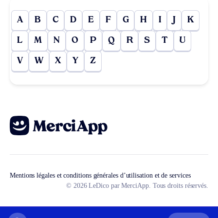
A
B
C
D
E
F
G
H
I
J
K
L
M
N
O
P
Q
R
S
T
U
V
W
X
Y
Z
Mentions légales et conditions générales d’utilisation et de services
© 2026 LeDico par MerciApp. Tous droits réservés.