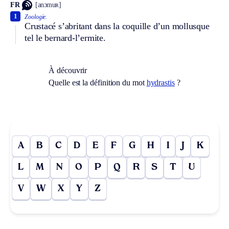
FR
[anɔmuʀ]
1
Zoologie.
Crustacé s’abritant dans la coquille d’un mollusque
tel le bernard-l’ermite.
À découvrir
Quelle est la définition du mot
hydrastis
?
A
B
C
D
E
F
G
H
I
J
K
L
M
N
O
P
Q
R
S
T
U
V
W
X
Y
Z